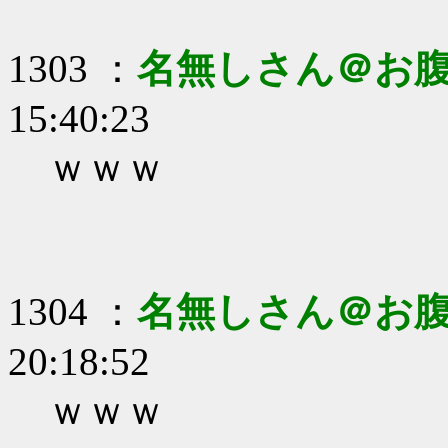
1303 ：
名無しさん＠お
15:40:23
ｗｗｗ
1304 ：
名無しさん＠お
20:18:52
ｗｗｗ