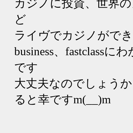
カジノに投資、世界の
ど
ライヴでカジノができ
business、fastclas
です
大丈夫なのでしょうか
ると幸ですm(__)m