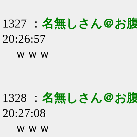
1327 ：
名無しさん＠お
20:26:57
ｗｗｗ
1328 ：
名無しさん＠お
20:27:08
ｗｗｗ