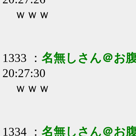
ｗｗｗ
1333 ：
名無しさん＠お
20:27:30
ｗｗｗ
1334 ：
名無しさん＠お