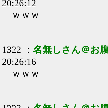
20:26:12
ｗｗｗ
1322 ：
名無しさん＠お
20:26:16
ｗｗｗ