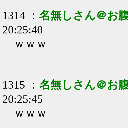
1314 ：
名無しさん＠お
20:25:40
ｗｗｗ
1315 ：
名無しさん＠お
20:25:45
ｗｗｗ