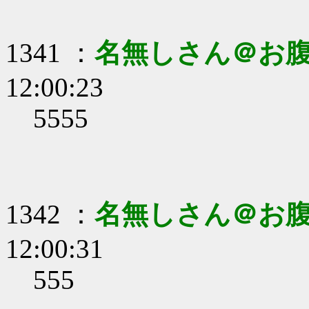
1341 ：
名無しさん＠お
12:00:23
5555
1342 ：
名無しさん＠お
12:00:31
555