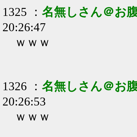
1325 ：
名無しさん＠お
20:26:47
ｗｗｗ
1326 ：
名無しさん＠お
20:26:53
ｗｗｗ