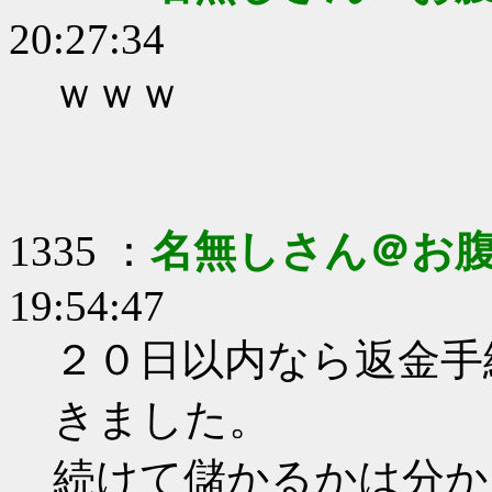
20:27:34
ｗｗｗ
1335 ：
名無しさん＠お
19:54:47
２０日以内なら返金手
きました。
続けて儲かるかは分か