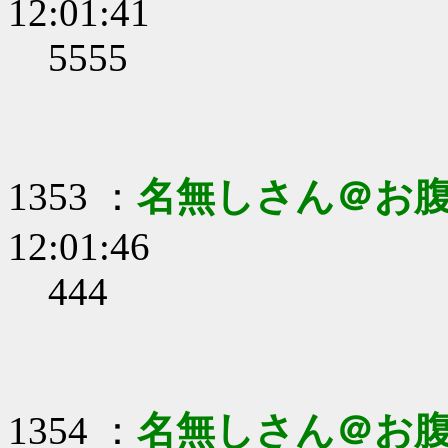
12:01:41
5555
1353 ：
名無しさん＠お
12:01:46
444
1354 ：
名無しさん＠お