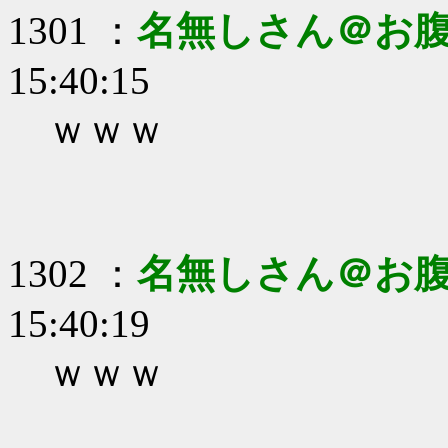
1301 ：
名無しさん＠お
15:40:15
ｗｗｗ
1302 ：
名無しさん＠お
15:40:19
ｗｗｗ