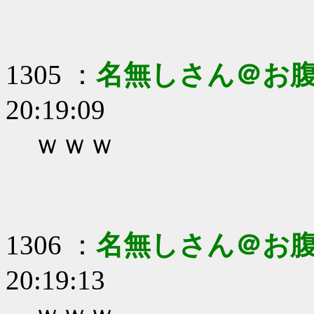
1305 ：
名無しさん＠お
20:19:09
ｗｗｗ
1306 ：
名無しさん＠お
20:19:13