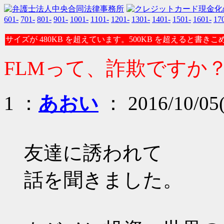
601-
701-
801-
901-
1001-
1101-
1201-
1301-
1401-
1501-
1601-
17
サイズが 480KB を超えています。500KB を超えると書き
FLMって、詐欺ですか
1 ：
あおい
： 2016/10/05(
友達に誘われて
話を聞きました。