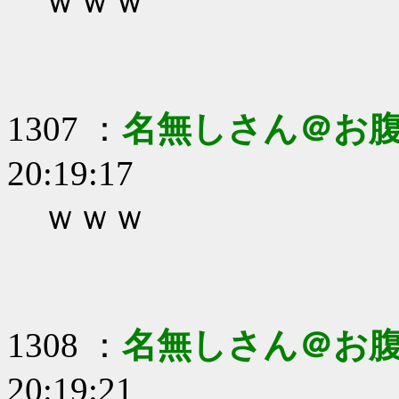
ｗｗｗ
1307 ：
名無しさん＠お
20:19:17
ｗｗｗ
1308 ：
名無しさん＠お
20:19:21