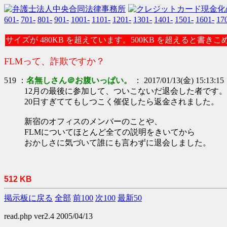
601-
701-
801-
901-
1001-
1101-
1201-
1301-
1401-
1501-
1601-
17
サイズが 480KB を超えています。500KB を超えると書き
FLMって、詐欺ですか？
519 ：
名無しさん＠お腹いっぱい。
： 2017/01/13(金) 15:13:15
12月の最後に参加して、ついこないだ退会した者です。
20日すぎててもしつこく催促したら返金されました。
新宿のオフィスのメンバーのことや、
FLMについてほとんど全ての説明をきいてから
おかしさに気づいて誰にも言わずに退会しました。
512 KB
掲示板に戻る
全部
前100
次100
最新50
read.php ver2.4 2005/04/13