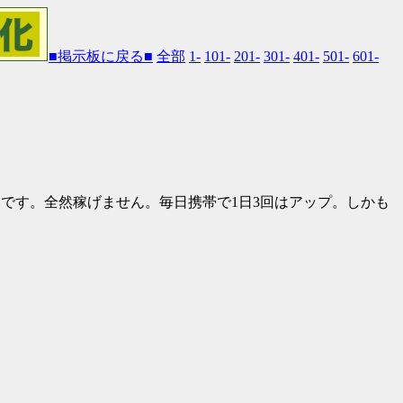
■掲示板に戻る■
全部
1-
101-
201-
301-
401-
501-
601-
です。全然稼げません。毎日携帯で1日3回はアップ。しかも