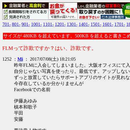
701-
801-
901-
1001-
1101-
1201-
1301-
1401-
1501-
1601-
1701-
1
サイズが 480KB を超えています。500KB を超えると書き
FLMって詐欺ですか？はい、詐欺です。
1252 ：
Mi
： 2017/07/08(土) 18:21:05
昨年FLMに入会してしまいました。大阪オフィスにて
自分じゃない写真を使ったり。最低です。アップしない
ずっと放置していたらサポートアプリのサイトが見れな
今存在しているか分かりませんが
Facebookでの名前
伊藤あゆみ
槙本和歌子
平田
安藤