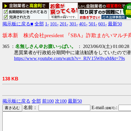
掲示板に戻る■
全部
1-
101-
201-
301-
401-
501-
601-
最新50
坂本新 株式会社president 『SBA』詐欺まがいマルチ
365 ：
名無しさん＠お腹いっぱい。
： 2023/06/03(土) 01:00:28
悪質業者が行政処分期間中に違法勧誘をしていたので潜
https://www.youtube.com/watch?v=_RlV15W8vaM&t=79s
138 KB
掲示板に戻る
全部
前100
次100
最新50
名前：
E-mail
:
(省略可)