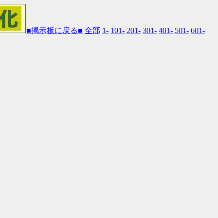
■掲示板に戻る■
全部
1-
101-
201-
301-
401-
501-
601-