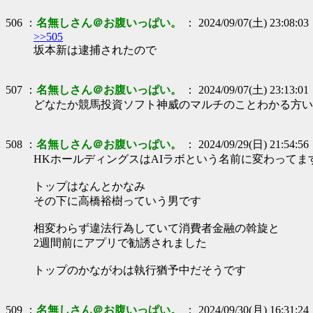
506 ：
名無しさん＠お腹いっぱい。
： 2024/09/07(土) 23:08:03
>>505
坂本新は逮捕されたので
507 ：
名無しさん＠お腹いっぱい。
： 2024/09/07(土) 23:13:01
どなたか競馬投資ソフト神威のマルチのことわかる方い
508 ：
名無しさん＠お腹いっぱい。
： 2024/09/29(日) 21:54:56
HKホールディングスはAIラボという名前に変わってま
トップはなんとかなみ
その下に高橋裕樹っていう男です
相変わらず違法行為していて消費者金融の斡旋と
2週間前にアプリで勧誘されました
トップのかながわは執行猶予中だそうです
509 ：
名無しさん＠お腹いっぱい。
： 2024/09/30(月) 16:31:24