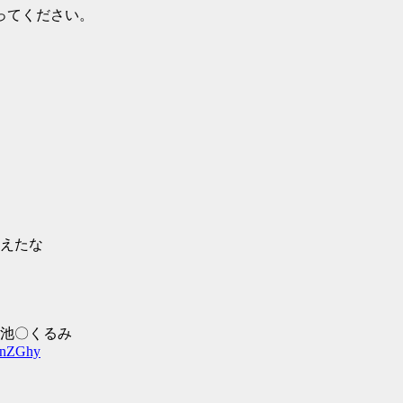
ってください。
えたな
池〇くるみ
BnZGhy