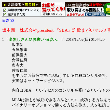
最新50
坂本新 株式会社president 『SBA』詐欺まがいマルチ
1 ：
名無しさん＠お腹いっぱい。
： 2018/12/02(日) 01:44:20
坂本新
五津朱里
前浜慶大
會澤佳輝
奥寺大
佐藤仁菜
を中心に西新宿で主に活動している自称コンサル会社。
実際はネットワークビジネス。
内容はSBA という42万のコンサルを受けるというもの
MLMは誰もが成功できる方法といい、成功する方法を
バイナリーオプションで勝てる方法を教え、人を勧誘し