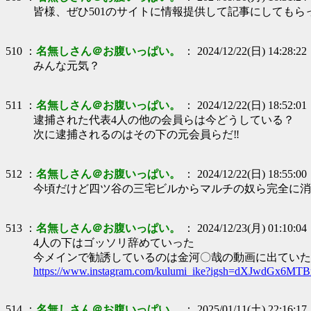
皆様、ぜひ501のサイトに情報提供して記事にしてもら
510 ：
名無しさん＠お腹いっぱい。
： 2024/12/22(日) 14:28:22
みんな元気？
511 ：
名無しさん＠お腹いっぱい。
： 2024/12/22(日) 18:52:01
逮捕された代表4人の他の会員らは今どうしている？
次に逮捕されるのはその下の元会員らだ‼︎
512 ：
名無しさん＠お腹いっぱい。
： 2024/12/22(日) 18:55:00
今頃だけど四ツ谷の三宅ビルからマルチの奴ら完全に消
513 ：
名無しさん＠お腹いっぱい。
： 2024/12/23(月) 01:10:04
4人の下はゴッソリ辞めていった
今メインで勧誘しているのは金河〇哉の動画に出ていた
https://www.instagram.com/kulumi_ike?igsh=dXJwdGx6MT
514 ：
名無しさん＠お腹いっぱい。
： 2025/01/11(土) 22:16:17