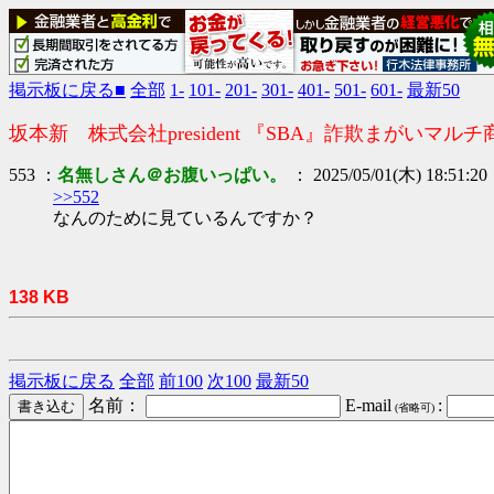
掲示板に戻る■
全部
1-
101-
201-
301-
401-
501-
601-
最新50
坂本新 株式会社president 『SBA』詐欺まがいマルチ
553 ：
名無しさん＠お腹いっぱい。
： 2025/05/01(木) 18:51:20
>>552
なんのために見ているんですか？
138 KB
掲示板に戻る
全部
前100
次100
最新50
名前：
E-mail
:
(省略可)