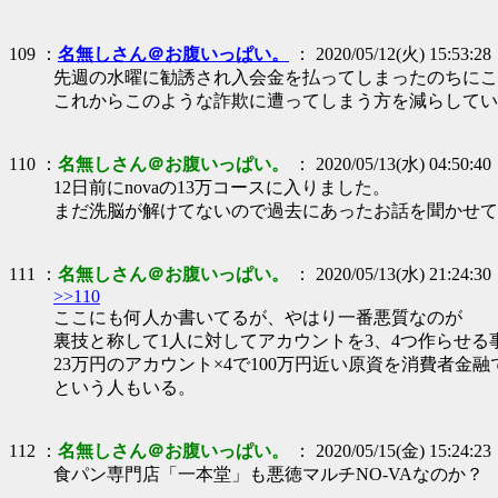
109 ：
名無しさん＠お腹いっぱい。
： 2020/05/12(火) 15:53:28
先週の水曜に勧誘され入会金を払ってしまったのちにこ
これからこのような詐欺に遭ってしまう方を減らしてい
110 ：
名無しさん＠お腹いっぱい。
： 2020/05/13(水) 04:50:40
12日前にnovaの13万コースに入りました。
まだ洗脳が解けてないので過去にあったお話を聞かせて
111 ：
名無しさん＠お腹いっぱい。
： 2020/05/13(水) 21:24:30
>>110
ここにも何人か書いてるが、やはり一番悪質なのが
裏技と称して1人に対してアカウントを3、4つ作らせる
23万円のアカウント×4で100万円近い原資を消費者金
という人もいる。
112 ：
名無しさん＠お腹いっぱい。
： 2020/05/15(金) 15:24:23
食パン専門店「一本堂」も悪徳マルチNO-VAなのか？