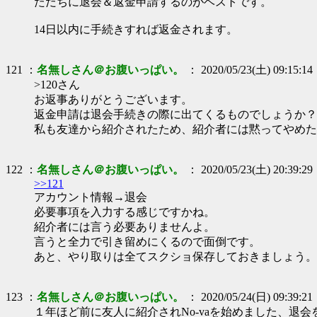
ただちに退会＆返金申請するのがベストです。
14日以内に手続きすれば返金されます。
121 ：
名無しさん＠お腹いっぱい。
： 2020/05/23(土) 09:15:14
>120さん
お返事ありがとうございます。
返金申請は退会手続きの際に出てくるものでしょうか？
私も友達から紹介されたため、紹介者には黙ってやめた
122 ：
名無しさん＠お腹いっぱい。
： 2020/05/23(土) 20:39:29
>>121
アカウント情報→退会
必要事項を入力する感じですかね。
紹介者には言う必要ありませんよ。
言うと全力で引き留めにくるので面倒です。
あと、やり取りは全てスクショ保存しておきましょう。
123 ：
名無しさん＠お腹いっぱい。
： 2020/05/24(日) 09:39:21
１年ほど前に友人に紹介されNo-vaを始めました、退