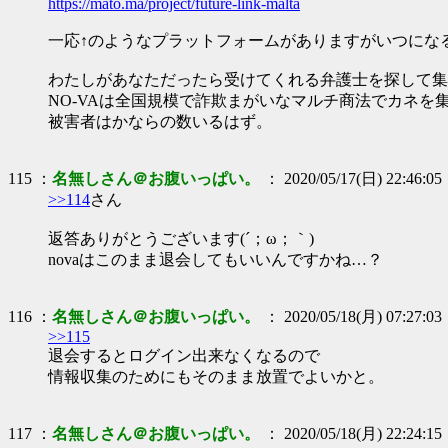
https://mato.ma/project/future-link-malta
一応↑のようなプラットフォームがありますがいつにな
わたしがあなただったら受けてくれる弁護士を探して集
NO-VAは全国規模で詐欺まがいなマルチ商法でカネを
被害者はかならの数いるはず。
115 ：
名無しさん＠お腹いっぱい。
： 2020/05/17(日) 22:46:05
>>114
さん
返答ありがとうございます(´；ω；｀)
novaはこのまま退会してもいいんですかね…？
116 ：
名無しさん＠お腹いっぱい。
： 2020/05/18(月) 07:27:03
>>115
退会するとログイン出来なくなるので
情報収集のためにもそのまま放置でよいかと。
117 ：
名無しさん＠お腹いっぱい。
： 2020/05/18(月) 22:24:15