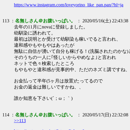
https://www.instagram.com/loveyorino_like_pan.pan/?hl=ja
113 ：
名無しさん＠お腹いっぱい。
： 2020/05/16(土) 22:43:38
去年の11月にnovaに登録しました。
幼馴染に誘われて。
最初は説明とか受けて幼馴染も稼いでると言われ、
違和感やもやもやはあったが
無駄に自信が湧いて自分も稼げる！(洗脳されたのかな
そのうちの一人に｢怪しいからやめなよ｣と言われ
ネットで色々検索したところ
もやもやと違和感が見事的中、ただのネズミ講ですね、
お金払って半年(5ヶ月は放置)たってるので
お金の返金は難しいですかね、、
誰か知恵を下さい(´；ω；｀)
114 ：
名無しさん＠お腹いっぱい。
： 2020/05/17(日) 22:32:08
>>113