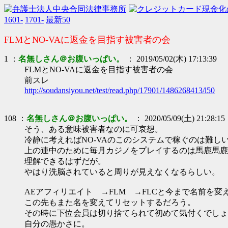
1601-
1701-
最新50
FLMとNO-VAに返金を目指す被害者の会
1 ：
名無しさん＠お腹いっぱい。
： 2019/05/02(木) 17:13:39
FLMとNO-VAに返金を目指す被害者の会
前スレ
http://soudansiyou.net/test/read.php/17901/1486268413/l50
108 ：
名無しさん＠お腹いっぱい。
： 2020/05/09(土) 21:28:15
そう、ある意味被害者なのに可哀想。
冷静に考えればNO-VAのこのシステムで稼ぐのは難し
上の連中のために毎月カジノをプレイするのは馬鹿馬鹿
理解できるはずだが。
やはり洗脳されていると周りが見えなくなるらしい。
AEアフィリエイト →FLM →FLCと今まで名前を変
この先もまた名を変えてリセットするだろう。
その時に下位会員は切り捨てられて初めて気付くでしょ
自分の愚かさに。