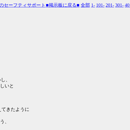
■掲示板に戻る■
全部
1-
101-
201-
301-
40
いし、
しいと
えてきたように
う、