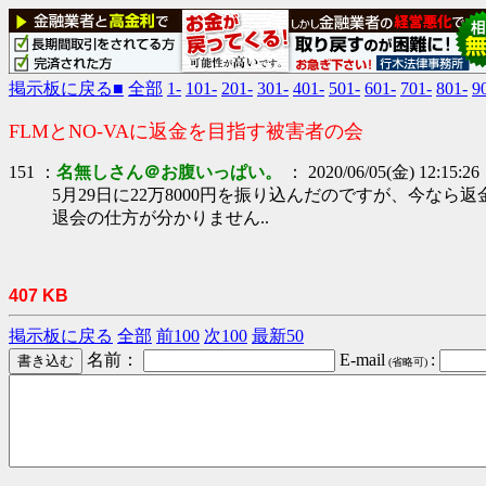
掲示板に戻る■
全部
1-
101-
201-
301-
401-
501-
601-
701-
801-
9
FLMとNO-VAに返金を目指す被害者の会
151 ：
名無しさん＠お腹いっぱい。
： 2020/06/05(金) 12:15:26
5月29日に22万8000円を振り込んだのですが、今なら返金
退会の仕方が分かりません..
407 KB
掲示板に戻る
全部
前100
次100
最新50
名前：
E-mail
:
(省略可)