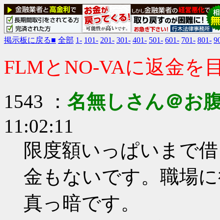
掲示板に戻る■
全部
1-
101-
201-
301-
401-
501-
601-
701-
801-
9
FLMとNO-VAに返金
1543 ：
名無しさん＠お
11:02:11
限度額いっぱいまで借
金もないです。職場に
真っ暗です。