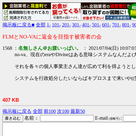
掲示板に戻る■
全部
1-
101-
201-
301-
401-
501-
601-
701-
801-
9
FLMとNO-VAに返金を目指す被害者の会
1568 ：
名無しさん＠お腹いっぱい。
： 2021/07/04(日) 10:07:0
no-va、現在のeraやDivineはある意味システムなんだよ(
それを各々の個人事業主さん達が広めて利を得ようとして
システムを行政処分したいならばキプロスまで来いや((笑
407 KB
掲示板に戻る
全部
前100
次100
最新50
名前：
E-mail
:
(省略可)