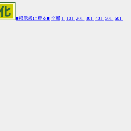
■掲示板に戻る■
全部
1-
101-
201-
301-
401-
501-
601-