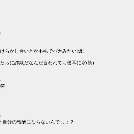
。
。
。
9
けらかし合いとか不毛でバカみたい(爆)
たらに詐欺だなんだ言われても寝耳に水(笑)
8
笑
6
と自分の報酬にならないんでしょ？