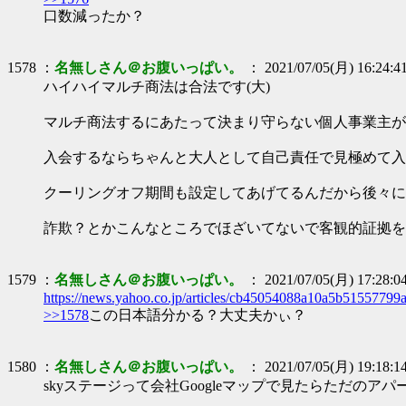
口数減ったか？
1578 ：
名無しさん＠お腹いっぱい。
： 2021/07/05(月) 16:24:4
ハイハイマルチ商法は合法です(大)
マルチ商法するにあたって決まり守らない個人事業主が行
入会するならちゃんと大人として自己責任で見極めて入会
クーリングオフ期間も設定してあげてるんだから後々に
詐欺？とかこんなところでほざいてないで客観的証拠を
1579 ：
名無しさん＠お腹いっぱい。
： 2021/07/05(月) 17:28:0
https://news.yahoo.co.jp/articles/cb45054088a10a5b5155779
>>1578
この日本語分かる？大丈夫かぃ？
1580 ：
名無しさん＠お腹いっぱい。
： 2021/07/05(月) 19:18:1
skyステージって会社Googleマップで見たらただの