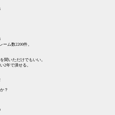
3
8
ーム数2200件。
を聞いただけでもいい。
い2年で潰せる。
2
か？
9