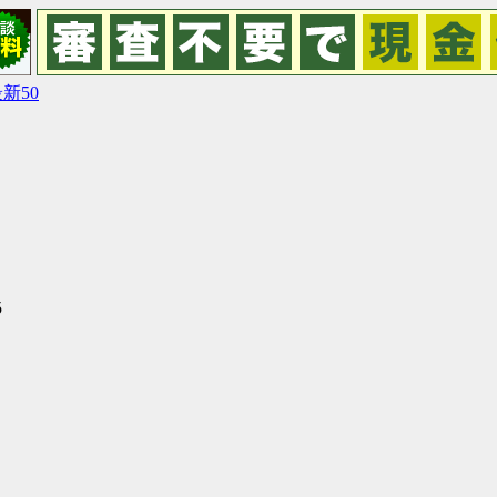
新50
5