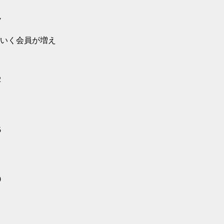
7
いく会員が増え
2
5
9