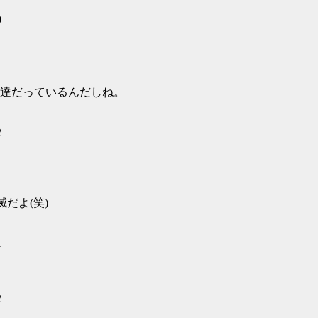
0
達だっているんだしね。
2
だよ(笑)
1
2