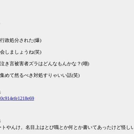
1
政処分された(爆)
しましょうね(笑)
泣き言被害者ズラはどんなもんかな？(嘲)
集めて然るべき対処すりゃいい話(笑)
4
9a0c914efe1218e69
4
アパートやんけ。名目上はとび職とか何とか書いてあったけど怪し