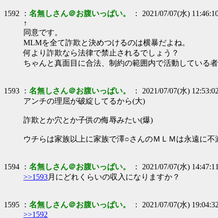
1592 ：
名無しさん＠お腹いっぱい。
： 2021/07/07(水) 11:46:1
↑
同意です。
MLMを全て詐欺と決めつけるのは横暴だよね。
何より詐欺なら法律で禁止されるでしょう？
ちゃんと真面目に合法、制約の範囲内で活動している者
1593 ：
名無しさん＠お腹いっぱい。
： 2021/07/07(水) 12:53:0
アンチの理屈が破綻してるから(大)
詐欺とか穴とか子供の侮辱みたい(爆)
ウチらは家族以上に家族で澤○さんのＭＬＭは永遠に不滅
1594 ：
名無しさん＠お腹いっぱい。
： 2021/07/07(水) 14:47:1
>>1593
月にどれくらいの収入になりますか？
1595 ：
名無しさん＠お腹いっぱい。
： 2021/07/07(水) 19:04:3
>>1592