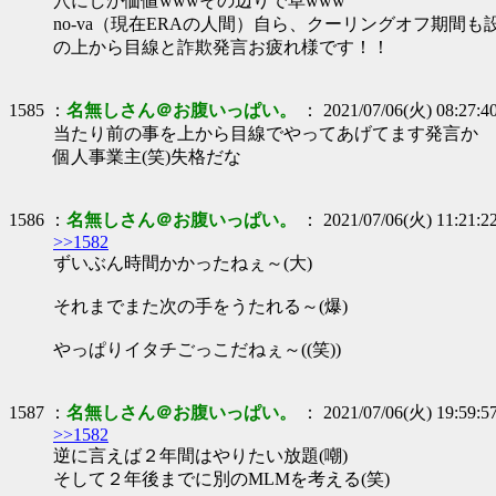
穴にしか価値wwwその辺りで草www
no-va（現在ERAの人間）自ら、クーリングオフ期間も
の上から目線と詐欺発言お疲れ様です！！
1585 ：
名無しさん＠お腹いっぱい。
： 2021/07/06(火) 08:27:4
当たり前の事を上から目線でやってあげてます発言か
個人事業主(笑)失格だな
1586 ：
名無しさん＠お腹いっぱい。
： 2021/07/06(火) 11:21:2
>>1582
ずいぶん時間かかったねぇ～(大)
それまでまた次の手をうたれる～(爆)
やっぱりイタチごっこだねぇ～((笑))
1587 ：
名無しさん＠お腹いっぱい。
： 2021/07/06(火) 19:59:5
>>1582
逆に言えば２年間はやりたい放題(嘲)
そして２年後までに別のMLMを考える(笑)