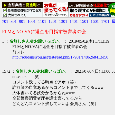
701-
801-
901-
1001-
1101-
1201-
1301-
1401-
1501-
1601-
1701-
最
FLMとNO-VAに返金を目指す被害者の会
1 ：
名無しさん＠お腹いっぱい。
： 2019/05/02(木) 17:13:39
FLMとNO-VAに返金を目指す被害者の会
前スレ
http://soudansiyou.net/test/read.php/17901/1486268413/l50
1572 ：
名無しさん＠お腹いっぱい。
： 2021/07/04(日) 13:00:5
no-va.era.......笑
コメント残してる時点でアホ（笑）
詐欺師の自覚あるからコメントまでしてくるwww
大体書いてる奴分かるからねwww
全部警察消費者庁弁護士言ってるから
どんどんコメント残していいよ会員さん（笑）