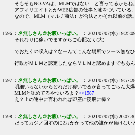
そもそもNO-VAは、MLMではない と言ってるからね
アフィリエイトとかWEB広告の仕事と嘘をついている
なので、MLM（マルチ商法）が合法とかそれ以前の話
1596 ：
名無しさん＠お腹いっぱい。
： 2021/07/07(水) 19:25:0
それなりに稼いでますからご心配なく(大)
でおたくの収入は？なーんてこんな場所でソース無なひ
行政がＭＬＭと認定したならＭＬＭと認めますでもあん
1597 ：
名無しさん＠お腹いっぱい。
： 2021/07/07(水) 19:57:2
明細いらないからどれだけ稼いでるか言ってごらん大爆
MLMと認めてるやついるよ？
>>1587
え？上の連中に言われれば即座に寝股に棒？
1598 ：
名無しさん＠お腹いっぱい。
： 2021/07/07(水) 20:07:3
だってカジノ回すのに2万かかって他の誰かが負けない