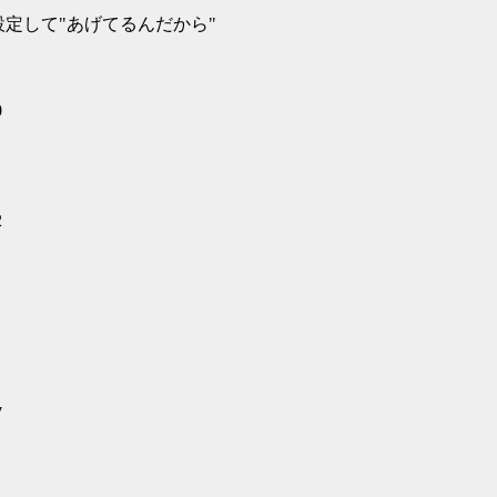
設定して"あげてるんだから"
0
2
7