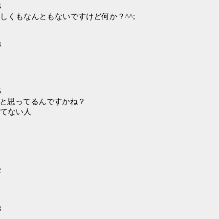
4
しくもなんともないですけど何か？^^;
3
5
人と思ってるんですかね？
てない人
2
8