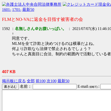
1601-
1701-
最新50
FLMとNO-VAに返金を目指す被害者の会
1592 ：
名無しさん＠お腹いっぱい。
： 2021/07/07(水) 11:46:1
↑
同意です。
MLMを全て詐欺と決めつけるのは横暴だよね。
何より詐欺なら法律で禁止されるでしょう？
ちゃんと真面目に合法、制約の範囲内で活動している者
407 KB
掲示板に戻る
全部
前100
次100
最新50
名前：
E-mail
:
(省略可)