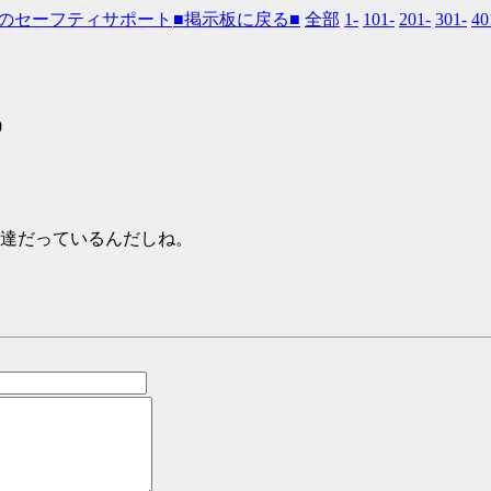
■掲示板に戻る■
全部
1-
101-
201-
301-
40
0
達だっているんだしね。