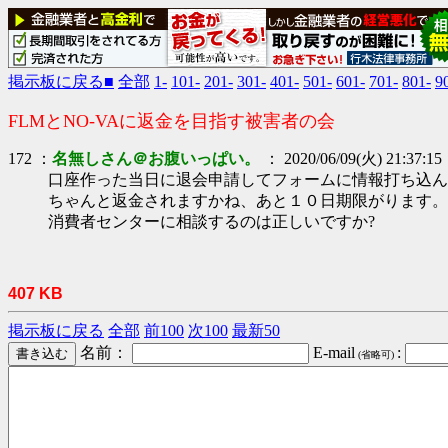
掲示板に戻る■
全部
1-
101-
201-
301-
401-
501-
601-
701-
801-
9
FLMとNO-VAに返金を目指す被害者の会
172 ：
名無しさん＠お腹いっぱい。
： 2020/06/09(火) 21:37:15
口座作った当日に退会申請してフォームに情報打ち込ん
ちゃんと返金されますかね、あと１０日期限がります。
消費者センターに相談するのは正しいですか?
407 KB
掲示板に戻る
全部
前100
次100
最新50
名前：
E-mail
:
(省略可)