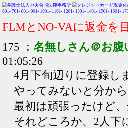
601-
701-
801-
901-
1001-
1101-
1201-
1301-
1401-
1501-
1601-
17
FLMとNO-VAに返金
175 ：
名無しさん＠お腹
01:05:26
4月下旬辺りに登録し
やってみないと分から
最初は頑張ったけど、
それどころか、2人下