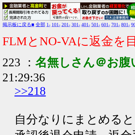
掲示板に戻る■
全部
1-
101-
201-
301-
401-
501-
601-
701-
801-
9
FLMとNO-VAに返金
223 ：
名無しさん＠お腹
21:29:36
>>218
自分なりにまとめると