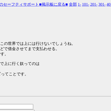
■掲示板に戻る■
全部
1-
101-
201-
301-
40
この世界では上には行けないでしょうね。
どで借金させてまで支払わせる。
です。
で上に行く奴ってのは
ズってことです。