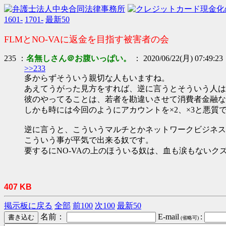
1601-
1701-
最新50
FLMとNO-VAに返金を目指す被害者の会
235 ：
名無しさん＠お腹いっぱい。
： 2020/06/22(月) 07:49:23
>>233
多からずそういう親切な人もいますね。
あえてうがった見方をすれば、逆に言うとそういう人は
彼のやってることは、若者を勘違いさせて消費者金融な
しかも時には今回のようにアカウントを×2、×3と悪質
逆に言うと、こういうマルチとかネットワークビジネス
こういう事が平気で出来る奴です。
要するにNO-VAの上のほういる奴は、血も涙もないク
407 KB
掲示板に戻る
全部
前100
次100
最新50
名前：
E-mail
:
(省略可)