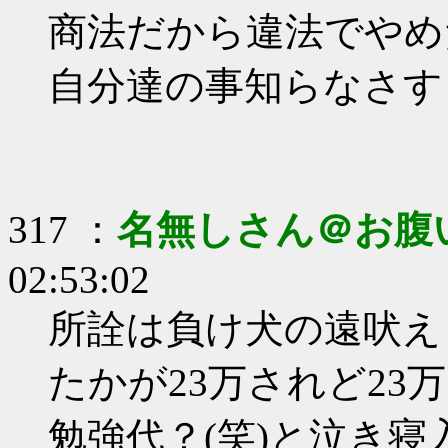
商法だから違法でやめ
自分達の事知らなさす
317 ：
名無しさん＠お腹
02:53:02
所詮は負け犬の遠吠えじ
たかが23万されど23
勉強代？(笑)と泣き