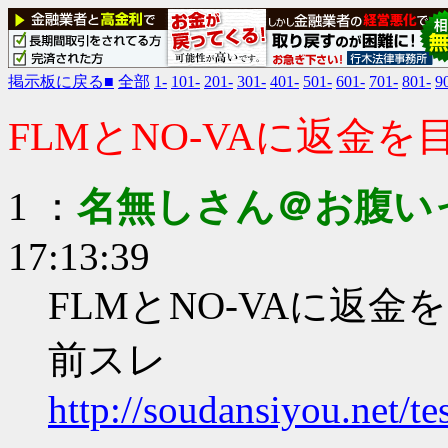
掲示板に戻る■
全部
1-
101-
201-
301-
401-
501-
601-
701-
801-
9
FLMとNO-VAに返金
1 ：
名無しさん＠お腹い
17:13:39
FLMとNO-VAに返
前スレ
http://soudansiyou.net/t