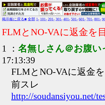
掲示板に戻る■
全部
1-
101-
201-
301-
401-
501-
601-
701-
801-
9
FLMとNO-VAに返金
1 ：
名無しさん＠お腹い
17:13:39
FLMとNO-VAに返
前スレ
http://soudansiyou.net/t