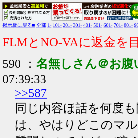
掲示板に戻る■
全部
1-
101-
201-
301-
401-
501-
601-
701-
801-
9
FLMとNO-VAに返金
590 ：
名無しさん＠お腹
07:39:33
>>587
同じ内容ほ話を何度も
は、やはりどこのマル