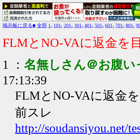
掲示板に戻る■
全部
1-
101-
201-
301-
401-
501-
601-
701-
801-
9
FLMとNO-VAに返金
1 ：
名無しさん＠お腹い
17:13:39
FLMとNO-VAに返
前スレ
http://soudansiyou.net/t