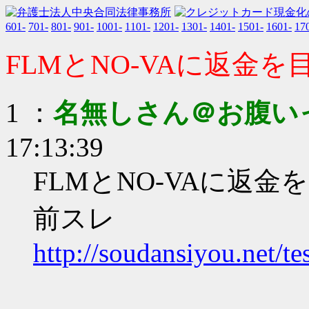
601-
701-
801-
901-
1001-
1101-
1201-
1301-
1401-
1501-
1601-
17
FLMとNO-VAに返金
1 ：
名無しさん＠お腹い
17:13:39
FLMとNO-VAに返
前スレ
http://soudansiyou.net/t