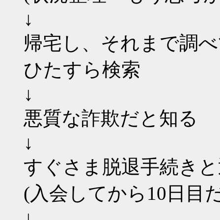
↓
帰宅し、それまで調べて
ひたすら検索
↓
悪質な詐欺だと知る
↓
すぐさま脱退手続きと
(入会してから10日目
↓