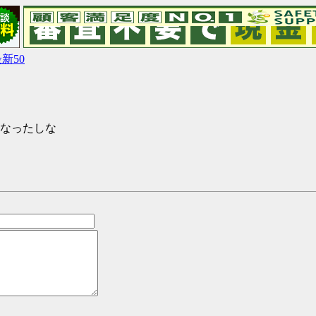
新50
くなったしな