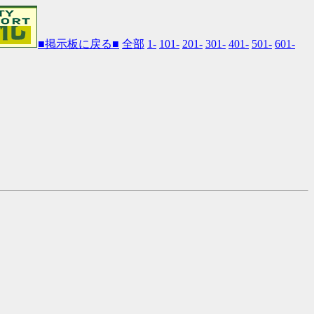
■掲示板に戻る■
全部
1-
101-
201-
301-
401-
501-
601-