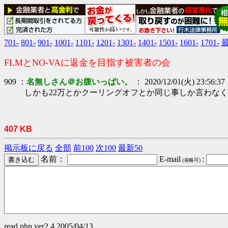
701-
801-
901-
1001-
1101-
1201-
1301-
1401-
1501-
1601-
1701-
最
FLMとNO-VAに返金を目指す被害者の会
909 ：
名無しさん＠お腹いっぱい。
： 2020/12/01(火) 23:56:37
しかも22万とかクーリングオフとか同じ事しか言わな
407 KB
掲示板に戻る
全部
前100
次100
最新50
名前：
E-mail
:
(省略可)
read.php ver2.4 2005/04/13