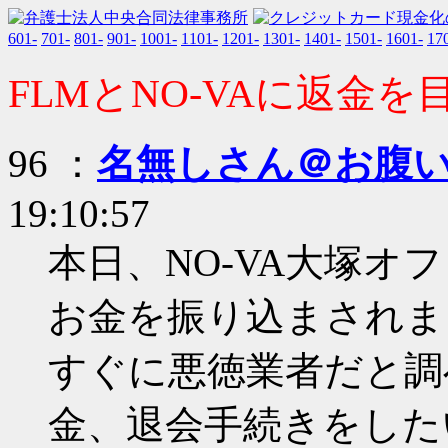
601-
701-
801-
901-
1001-
1101-
1201-
1301-
1401-
1501-
1601-
17
FLMとNO-VAに返金
96 ：
名無しさん＠お腹
19:10:57
本日、NO-VA大塚
お金を振り込まされま
すぐに悪徳業者だと調
金、退会手続きをした